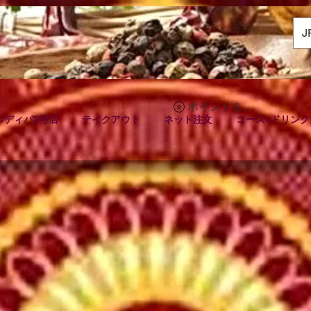
J
ポイントを表示
/ディパ2号店
テイクアウト
ネット注文
コース+ドリンク