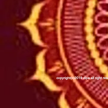
copyright(c)2019 dipa
all right re