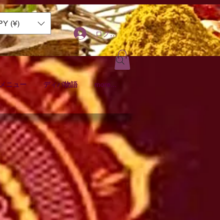
PY (¥)
ログイン
メニュー
ディパ物語
more...