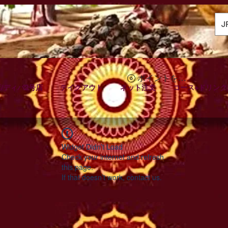
J
ポイントを表示
/ディパ2号店
テイクアウト
ネット注文
コース+ドリンク
Widget Didn’t Load
Check your internet and refresh
this page.
If that doesn’t work, contact us.