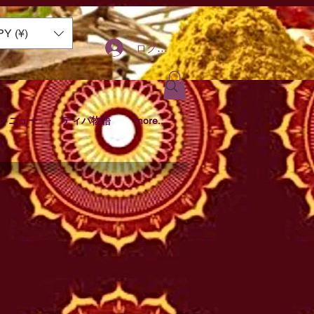
PY (¥)
ログイン
メニュー
ディパ物語
more...